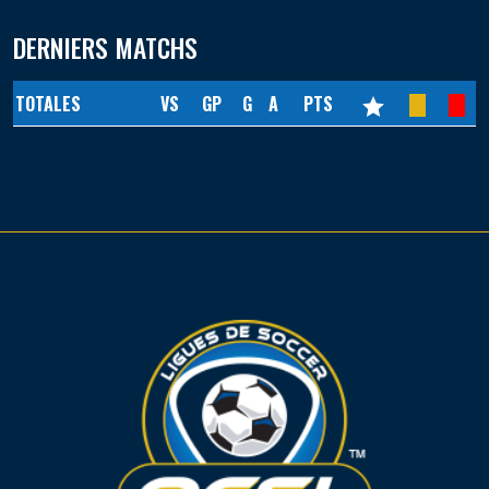
DERNIERS MATCHS
TOTALES
VS
GP
G
A
PTS