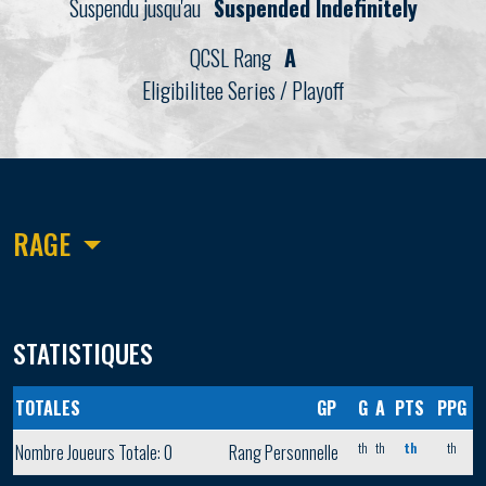
Suspendu jusqu'au
Suspended Indefinitely
QCSL Rang
A
Eligibilitee Series / Playoff
RAGE
STATISTIQUES
TOTALES
GP
G
A
PTS
PPG
th
th
th
th
Nombre Joueurs Totale: 0
Rang Personnelle