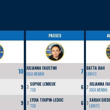
S
PASSES
A
JULIANNA FAUSTINI
BATTA BAH
10
7
JOGA MENINA
LION FC
SOPHIE LEMIEUX
JULIANNA FA
9
6
2
2
TSB
JOGA MENINA
I
LYDIA TOUPIN-LEDUC
SARAH DJED
9
6
3
3
TSB
LION FC