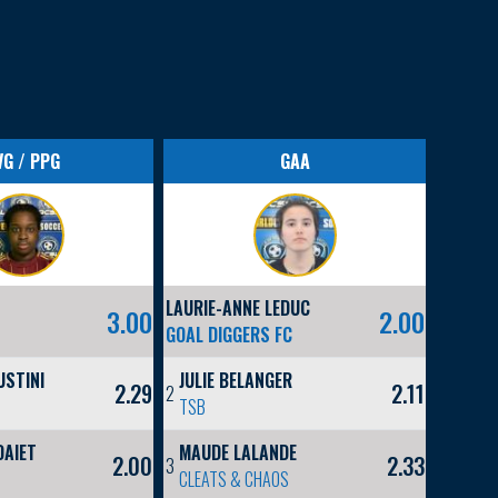
VG / PPG
GAA
LAURIE-ANNE LEDUC
3.00
2.00
GOAL DIGGERS FC
USTINI
JULIE BELANGER
2.29
2.11
2
TSB
DAIET
MAUDE LALANDE
2.00
2.33
3
CLEATS & CHAOS