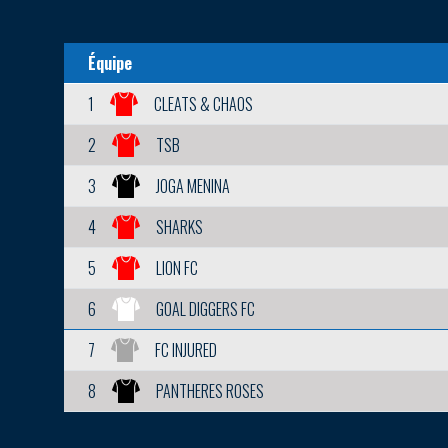
Équipe
1
CLEATS & CHAOS
2
TSB
3
JOGA MENINA
4
SHARKS
5
LION FC
6
GOAL DIGGERS FC
7
FC INJURED
8
PANTHERES ROSES