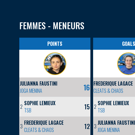
FEMMES - MENEURS
POINTS
GOAL
JULIANNA FAUSTINI
FREDERIQUE LAGACE
16
JOGA MENINA
CLEATS & CHAOS
SOPHIE LEMIEUX
SOPHIE LEMIEUX
15
2
2
TSB
TSB
FREDERIQUE LAGACE
JULIANNA FAUSTIN
12
3
3
CLEATS & CHAOS
JOGA MENINA