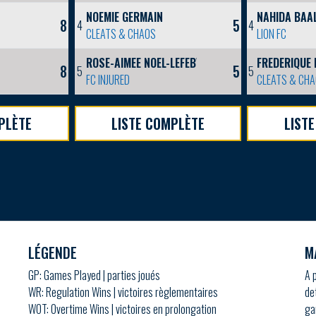
NOEMIE GERMAIN
NAHIDA BAA
8
5
4
4
CLEATS & CHAOS
LION FC
ROSE-AIMEE NOEL-LEFEBVRE
FREDERIQUE
8
5
5
5
FC INJURED
CLEATS & CH
PLÈTE
LISTE COMPLÈTE
LIST
LÉGENDE
M
GP: Games Played | parties joués
A 
WR: Regulation Wins | victoires règlementaires
de
WOT: Overtime Wins | victoires en prolongation
ga