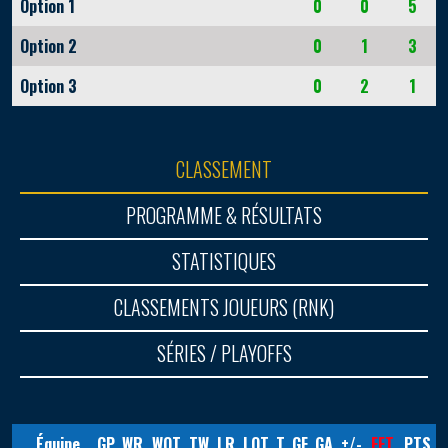
Option 1
0
0
5
Option 2
0
1
3
Option 3
0
2
1
CLASSEMENT
PROGRAMME & RÉSULTATS
STATISTIQUES
CLASSEMENTS JOUEURS (RNK)
SÉRIES / PLAYOFFS
Équipe
GP
WR
WOT
TW
LR
LOT
T
GF
GA
+/-
FFT
PTS