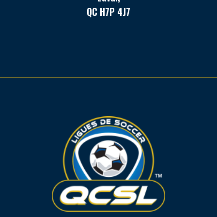
QC H7P 4J7