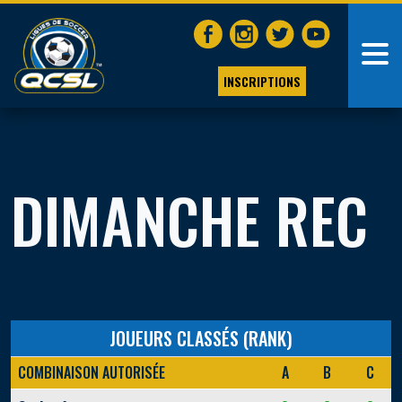
INSCRIPTIONS
DIMANCHE REC
JOUEURS CLASSÉS (RANK)
COMBINAISON AUTORISÉE
A
B
C