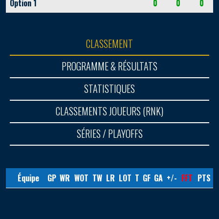
Option 1
0
0
0
CLASSEMENT
PROGRAMME & RÉSULTATS
STATISTIQUES
CLASSEMENTS JOUEURS (RNK)
SÉRIES / PLAYOFFS
Équipe
GP
WR
WOT
TW
LR
LOT
T
GF
GA
+/-
FFT
PTS