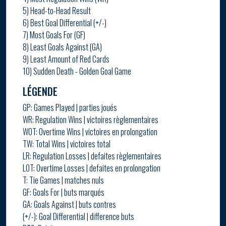
5) Head-to-Head Result
6) Best Goal Differential (+/-)
7) Most Goals For (GF)
8) Least Goals Against (GA)
9) Least Amount of Red Cards
10) Sudden Death - Golden Goal Game
LÉGENDE
GP: Games Played | parties joués
WR: Regulation Wins | victoires règlementaires
WOT: Overtime Wins | victoires en prolongation
TW: Total Wins | victoires total
LR: Regulation Losses | defaites règlementaires
LOT: Overtime Losses | defaites en prolongation
T: Tie Games | matches nuls
GF: Goals For | buts marqués
GA: Goals Against | buts contres
(+/-): Goal Differential | difference buts