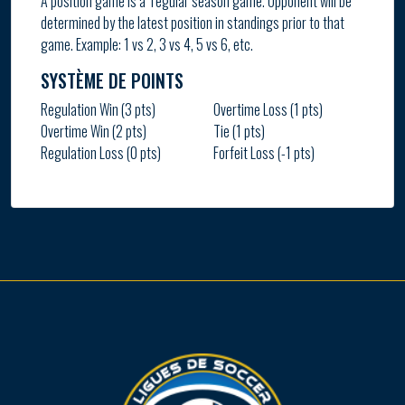
A position game is a ‘regular season game. Opponent will be
determined by the latest position in standings prior to that
game. Example: 1 vs 2, 3 vs 4, 5 vs 6, etc.
SYSTÈME DE POINTS
Regulation Win (3 pts)
Overtime Loss (1 pts)
Overtime Win (2 pts)
Tie (1 pts)
Regulation Loss (0 pts)
Forfeit Loss (-1 pts)