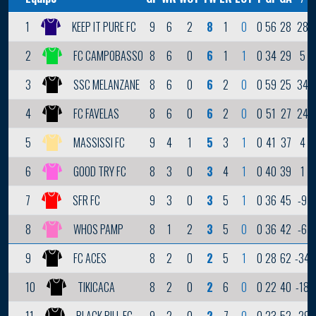
9
6
2
8
1
0
0
56
28
28
1
KEEP IT PURE FC
8
6
0
6
1
1
0
34
29
5
2
FC CAMPOBASSO
8
6
0
6
2
0
0
59
25
34
3
SSC MELANZANE
8
6
0
6
2
0
0
51
27
24
4
FC FAVELAS
9
4
1
5
3
1
0
41
37
4
5
MASSISSI FC
8
3
0
3
4
1
0
40
39
1
6
GOOD TRY FC
9
3
0
3
5
1
0
36
45
-9
7
SFR FC
8
1
2
3
5
0
0
36
42
-6
8
WHOS PAMP
8
2
0
2
5
1
0
28
62
-34
9
FC ACES
8
2
0
2
6
0
0
22
40
-18
10
TIKICACA