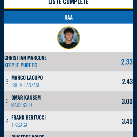
LISTE COMPLÈTE
GAA
CHRISTIAN MARCONE
2.33
KEEP IT PURE FC
MARCO LACOPO
2.43
2
SSC MELANZANE
OMAR KASSEM
3.00
3
MASSISSI FC
FRANK BERTUCCI
3.40
4
TIKICACA