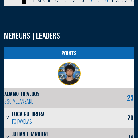
9
2
0
2
7
0
0
23
52
-29
11
BLACK PILL FC
MENEURS | LEADERS
POINTS
ADAMO TIPALDOS
23
SSC MELANZANE
LUCA GUERRERA
20
2
FC FAVELAS
JULIANO BARBIERI
19
3