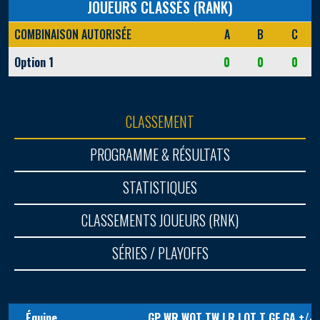
JOUEURS CLASSÉS (RANK)
COMBINAISON AUTORISÉE
A
B
C
Option 1
0
0
0
CLASSEMENT
PROGRAMME & RÉSULTATS
STATISTIQUES
CLASSEMENTS JOUEURS (RNK)
SÉRIES / PLAYOFFS
Équipe
GP
WR
WOT
TW
LR
LOT
T
GF
GA
+/-