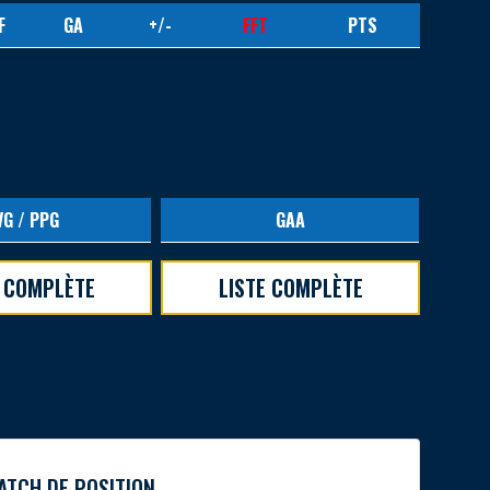
F
GA
+/-
FFT
PTS
VG / PPG
GAA
E COMPLÈTE
LISTE COMPLÈTE
ATCH DE POSITION