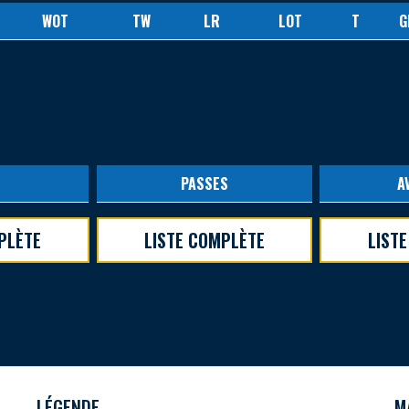
WOT
TW
LR
LOT
T
G
S
PASSES
A
PLÈTE
LISTE COMPLÈTE
LIST
LÉGENDE
M