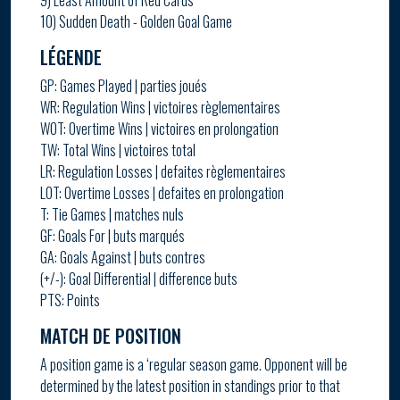
9) Least Amount of Red Cards
10) Sudden Death - Golden Goal Game
LÉGENDE
GP: Games Played | parties joués
WR: Regulation Wins | victoires règlementaires
WOT: Overtime Wins | victoires en prolongation
TW: Total Wins | victoires total
LR: Regulation Losses | defaites règlementaires
LOT: Overtime Losses | defaites en prolongation
T: Tie Games | matches nuls
GF: Goals For | buts marqués
GA: Goals Against | buts contres
(+/-): Goal Differential | difference buts
PTS: Points
MATCH DE POSITION
A position game is a ‘regular season game. Opponent will be
determined by the latest position in standings prior to that