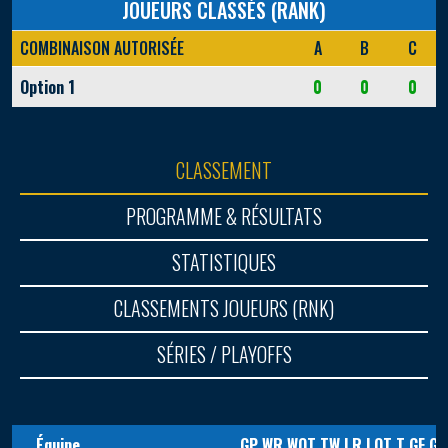
JOUEURS CLASSÉS (RANK)
COMBINAISON AUTORISÉE
A
B
C
Option 1
0
0
0
CLASSEMENT
PROGRAMME & RÉSULTATS
STATISTIQUES
CLASSEMENTS JOUEURS (RNK)
SÉRIES / PLAYOFFS
Équipe
GP
WR
WOT
TW
LR
LOT
T
GF
GA