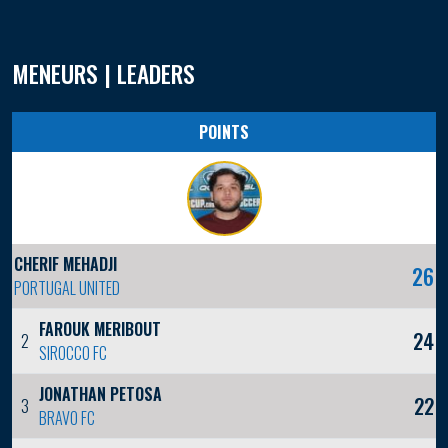
MENEURS | LEADERS
POINTS
CHERIF MEHADJI
26
PORTUGAL UNITED
FAROUK MERIBOUT
24
2
SIROCCO FC
JONATHAN PETOSA
22
3
BRAVO FC