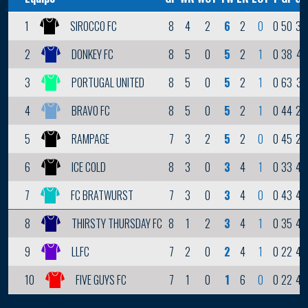
8
4
2
6
2
0
0
50
39
1
SIROCCO FC
8
5
0
5
2
1
0
38
41
2
DONKEY FC
8
5
0
5
2
1
0
63
37
3
PORTUGAL UNITED
8
5
0
5
2
1
0
44
26
4
BRAVO FC
7
3
2
5
2
0
0
45
28
5
RAMPAGE
8
3
0
3
4
1
0
33
49
6
ICE COLD
7
3
0
3
4
0
0
43
44
7
FC BRATWURST
8
1
2
3
4
1
0
35
46
8
THIRSTY THURSDAY FC
7
2
0
2
4
1
0
22
42
9
LLFC
7
1
0
1
6
0
0
22
43
10
FIVE GUYS FC