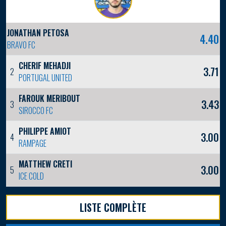
JONATHAN PETOSA
4.40
BRAVO FC
CHERIF MEHADJI
3.71
2
PORTUGAL UNITED
FAROUK MERIBOUT
3.43
3
SIROCCO FC
PHILIPPE AMIOT
3.00
4
RAMPAGE
MATTHEW CRETI
3.00
5
ICE COLD
LISTE COMPLÈTE