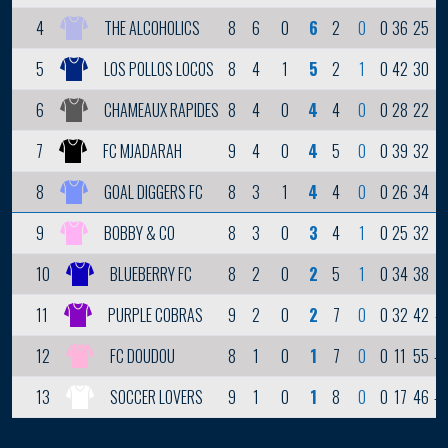
8
6
0
6
2
0
0
36
25
1
4
THE ALCOHOLICS
8
4
1
5
2
1
0
42
30
1
5
LOS POLLOS LOCOS
8
4
0
4
4
0
0
28
22
6
CHAMEAUX RAPIDES
9
4
0
4
5
0
0
39
32
7
7
FC MJADARAH
8
3
1
4
4
0
0
26
34
-
8
GOAL DIGGERS FC
8
3
0
3
4
1
0
25
32
-
9
BOBBY & CO
8
2
0
2
5
1
0
34
38
-
10
BLUEBERRY FC
9
2
0
2
7
0
0
32
42
-1
11
PURPLE COBRAS
8
1
0
1
7
0
0
11
55
-4
12
FC DOUDOU
9
1
0
1
8
0
0
17
46
-2
13
SOCCER LOVERS