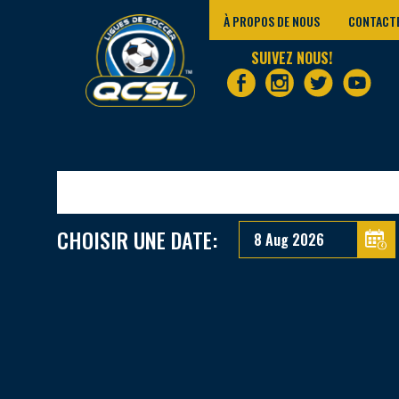
À PROPOS DE NOUS
CONTACT
SUIVEZ NOUS!
CHOISIR UNE DATE: