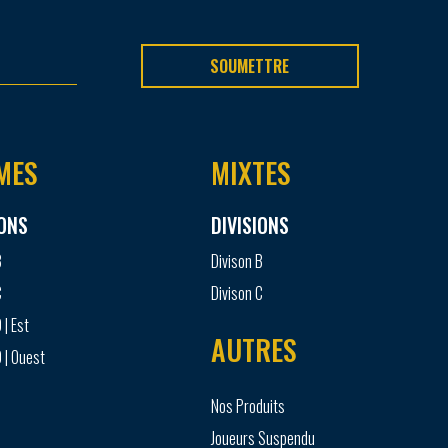
SOUMETTRE
MES
MIXTES
IONS
DIVISIONS
B
Divison B
C
Divison C
 | Est
AUTRES
 | Ouest
Nos Produits
Joueurs Suspendu