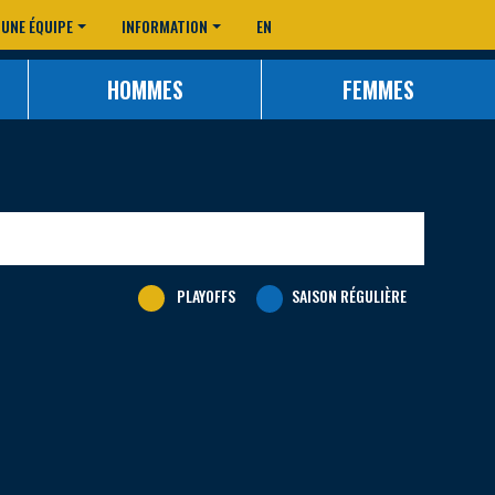
 UNE ÉQUIPE
INFORMATION
EN
HOMMES
FEMMES
PLAYOFFS
SAISON RÉGULIÈRE