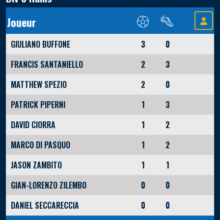
Joueur
GIULIANO BUFFONE
3
0
FRANCIS SANTANIELLO
2
3
MATTHEW SPEZIO
2
0
PATRICK PIPERNI
1
3
DAVID CIORRA
1
2
MARCO DI PASQUO
1
2
JASON ZAMBITO
1
1
GIAN-LORENZO ZILEMBO
0
0
DANIEL SECCARECCIA
0
0