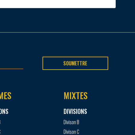
SOUMETTRE
MES
MIXTES
IONS
DIVISIONS
B
Divison B
C
Divison C