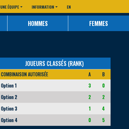
 UNE ÉQUIPE
INFORMATION
EN
HOMMES
FEMMES
JOUEURS CLASSÉS (RANK)
COMBINAISON AUTORISÉE
A
B
Option 1
3
0
Option 2
2
2
Option 3
1
4
Option 4
0
5