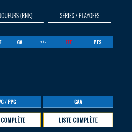
JOUEURS (RNK)
SÉRIES / PLAYOFFS
F
GA
+/-
FFT
PTS
VG / PPG
GAA
E COMPLÈTE
LISTE COMPLÈTE