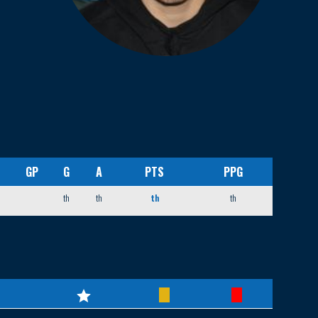
GP
G
A
PTS
PPG
th
th
th
th