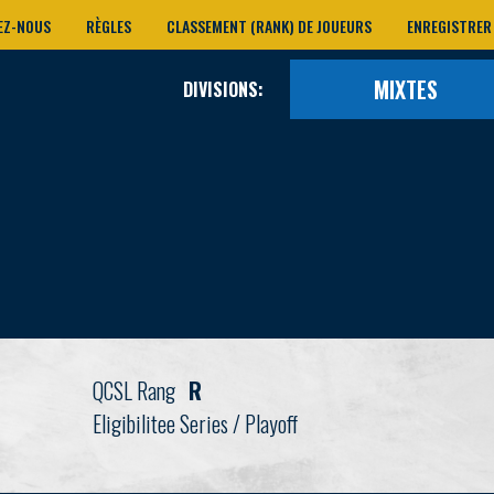
EZ-NOUS
RÈGLES
CLASSEMENT (RANK) DE JOUEURS
ENREGISTRER
MIXTES
DIVISIONS:
QCSL Rang
R
Eligibilitee Series / Playoff