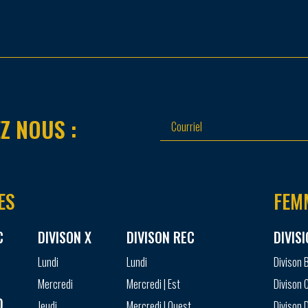
Z NOUS :
ES
FEM
C
DIVISON X
DIVISON REC
DIVIS
Lundi
Lundi
Divison 
Mercredi
Mercredi | Est
Divison 
D
Jeudi
Mercredi | Ouest
Divison D