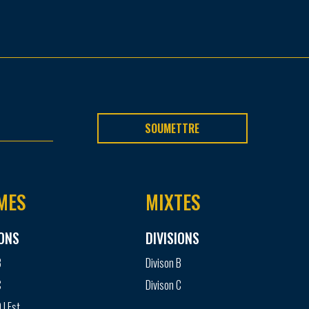
SOUMETTRE
MES
MIXTES
IONS
DIVISIONS
B
Divison B
C
Divison C
 | Est