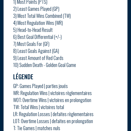
1) Most Points (PTS)
2) Least Games Played (GP)
3) Most Total Wins Combined (TW)
4) Most Regulation Wins (WR)
5) Head-to-Head Result
6) Best Goal Differential (+/-)
7) Most Goals For (GF)
8) Least Goals Against (GA)
9) Least Amount of Red Cards
10) Sudden Death - Golden Goal Game
LÉGENDE
GP: Games Played | parties joués
WR: Regulation Wins | victoires règlementaires
WOT: Overtime Wins | victoires en prolongation
TW: Total Wins | victoires total
LR: Regulation Losses | defaites règlementaires
LOT: Overtime Losses | defaites en prolongation
T: Tie Games | matches nuls