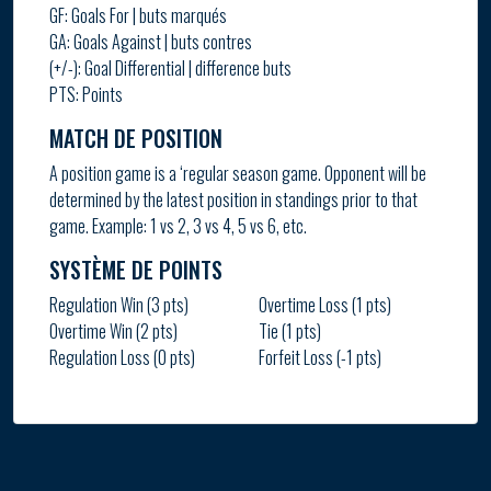
GF: Goals For | buts marqués
GA: Goals Against | buts contres
(+/-): Goal Differential | difference buts
PTS: Points
MATCH DE POSITION
A position game is a ‘regular season game. Opponent will be
determined by the latest position in standings prior to that
game. Example: 1 vs 2, 3 vs 4, 5 vs 6, etc.
SYSTÈME DE POINTS
Regulation Win (3 pts)
Overtime Loss (1 pts)
Overtime Win (2 pts)
Tie (1 pts)
Regulation Loss (0 pts)
Forfeit Loss (-1 pts)