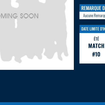
REMARQUE D
Aucune Remarq
DATE LIMITE D'
ÉTÉ
MATCH
#10