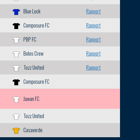
Blue Lock
Rapport
Composure FC
Rapport
PBP FC
Rapport
Bolos Crew
Rapport
Tozz United
Rapport
Composure FC
Jawan FC
Tozz United
Casaverde