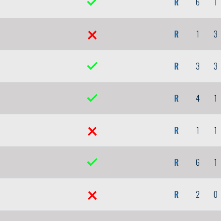
R
6
1
R
1
3
R
3
3
R
4
1
R
1
1
R
6
1
R
2
0