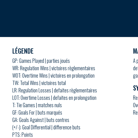
LÉGENDE
M
GP: Games Played | parties joués
A 
WR: Regulation Wins | victoires règlementaires
de
WOT: Overtime Wins | victoires en prolongation
ga
TW: Total Wins | victoires total
S
LR: Regulation Losses | defaites règlementaires
LOT: Overtime Losses | defaites en prolongation
Re
T: Tie Games | matches nuls
Ov
GF: Goals For | buts marqués
Re
GA: Goals Against | buts contres
(+/-): Goal Differential | difference buts
PTS: Points