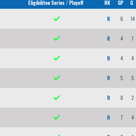
Eligibilitee Series / Playoff
RK
GP
G
R
6
14
R
4
7
R
4
4
R
5
5
R
8
2
R
7
4