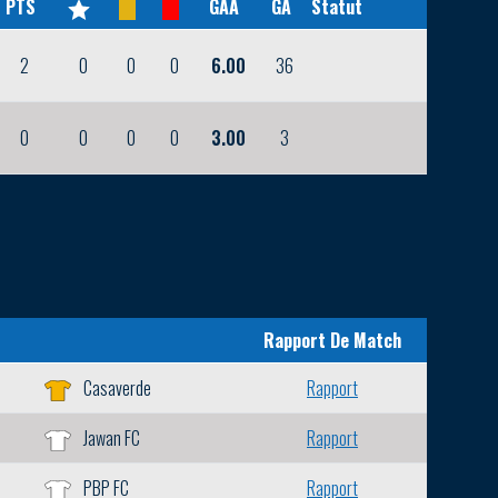
PTS
GAA
GA
Statut
2
0
0
0
6.00
36
0
0
0
0
3.00
3
Rapport De Match
Casaverde
Rapport
Jawan FC
Rapport
PBP FC
Rapport