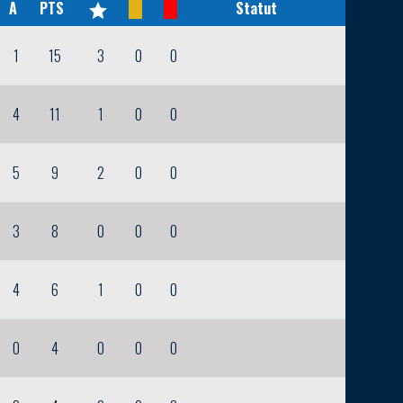
A
PTS
Statut
1
15
3
0
0
4
11
1
0
0
5
9
2
0
0
3
8
0
0
0
4
6
1
0
0
0
4
0
0
0