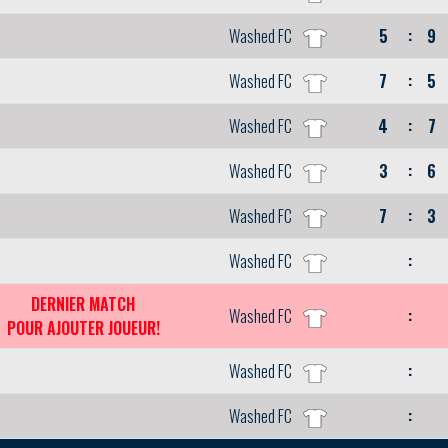
Washed FC
5
:
9
Washed FC
7
:
5
Washed FC
4
:
7
Washed FC
3
:
6
Washed FC
7
:
3
Washed FC
:
DERNIER MATCH
Washed FC
:
POUR AJOUTER JOUEUR!
Washed FC
:
Washed FC
: