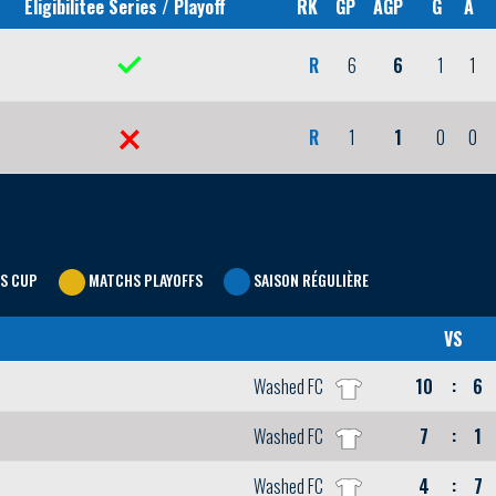
Eligibilitee Series / Playoff
RK
GP
AGP
G
A
R
6
6
1
1
R
1
1
0
0
S CUP
MATCHS PLAYOFFS
SAISON RÉGULIÈRE
VS
Washed FC
10
:
6
Washed FC
7
:
1
Washed FC
4
:
7