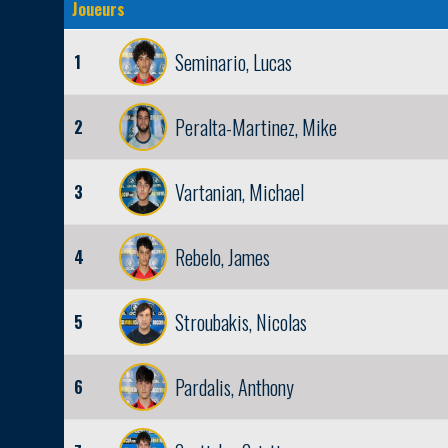
Joueurs
Seminario, Lucas
1
Peralta-Martinez, Mike
2
Vartanian, Michael
3
Rebelo, James
4
Stroubakis, Nicolas
5
Pardalis, Anthony
6