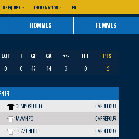
 UNE ÉQUIPE
INFORMATION
EN
HOMMES
FEMMES
LOT
T
GF
GA
+/-
FFT
PTS
0
0
47
44
3
0
12
ENIR
COMPOSURE FC
CARREFOUR
JAWAN FC
CARREFOUR
TOZZ UNITED
CARREFOUR