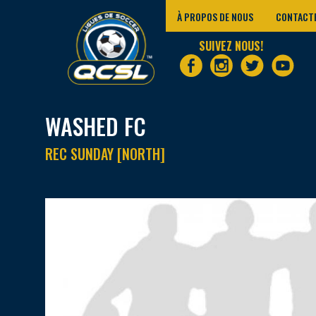
À PROPOS DE NOUS
CONTACT
SUIVEZ NOUS!
WASHED FC
REC SUNDAY [NORTH]