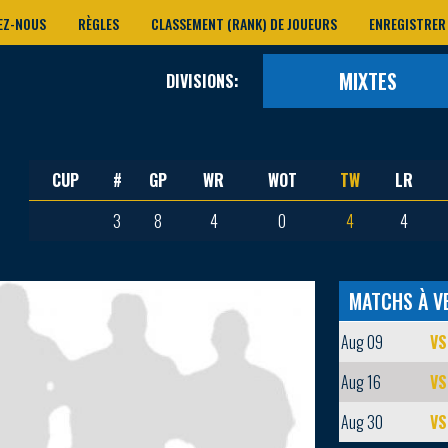
EZ-NOUS
RÈGLES
CLASSEMENT (RANK) DE JOUEURS
ENREGISTRER
MIXTES
DIVISIONS:
CUP
#
GP
WR
WOT
TW
LR
3
8
4
0
4
4
MATCHS À V
Aug 09
VS
Aug 16
VS
Aug 30
VS