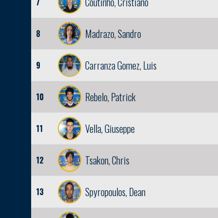
Coutinho, Cristiano
7
Madrazo, Sandro
8
Carranza Gomez, Luis
9
Rebelo, Patrick
10
Vella, Giuseppe
11
Tsakon, Chris
12
Spyropoulos, Dean
13