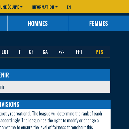
 UNE ÉQUIPE
INFORMATION
EN
HOMMES
FEMMES
LOT
T
GF
GA
+/-
FFT
PTS
ENIR
nir
IVISIONS
strictly recreational. The league will determine the rank of each
r accordingly. The league has the right to modify or change a
t any time to ensure the level of fairness throughout this