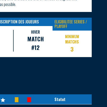
 as possible.
INSCRIPTION DES JOUEURS
ELIGIBILITEE SERIES /
PLAYOFF
HIVER
MINIMUM
MATCH
MATCHS
#12
3
Statut