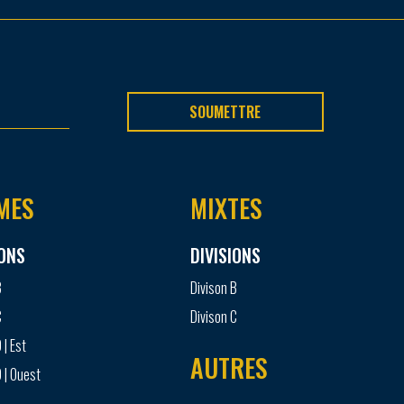
SOUMETTRE
MES
MIXTES
IONS
DIVISIONS
B
Divison B
C
Divison C
 | Est
AUTRES
 | Ouest