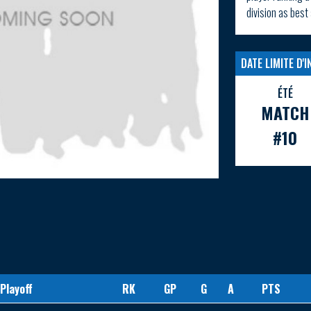
division as best
DATE LIMITE D'
ÉTÉ
MATCH
#10
 Playoff
RK
GP
G
A
PTS