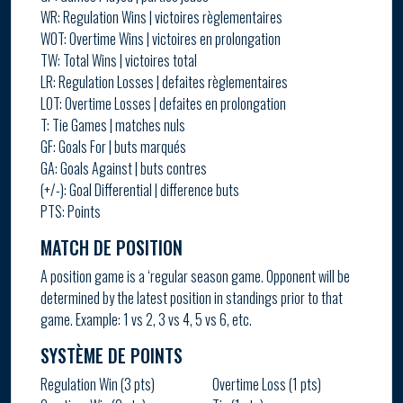
WR: Regulation Wins | victoires règlementaires
WOT: Overtime Wins | victoires en prolongation
TW: Total Wins | victoires total
LR: Regulation Losses | defaites règlementaires
LOT: Overtime Losses | defaites en prolongation
T: Tie Games | matches nuls
GF: Goals For | buts marqués
GA: Goals Against | buts contres
(+/-): Goal Differential | difference buts
PTS: Points
MATCH DE POSITION
A position game is a ‘regular season game. Opponent will be
determined by the latest position in standings prior to that
game. Example: 1 vs 2, 3 vs 4, 5 vs 6, etc.
SYSTÈME DE POINTS
Regulation Win (3 pts)
Overtime Loss (1 pts)