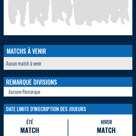
MATCHS À VENIR
Aucun match à venir
REMARQUE DIVISIONS
Aucune Remarque
DATE LIMITE D'INSCRIPTION DES JOUEURS
ÉTÉ
HIVER
MATCH
MATCH