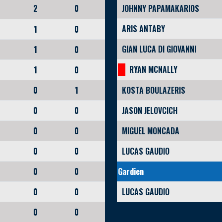
2
0
JOHNNY PAPAMAKARIOS
ARIS ANTABY
1
0
GIAN LUCA DI GIOVANNI
1
0
RYAN MCNALLY
1
0
0
1
KOSTA BOULAZERIS
0
0
JASON JELOVCICH
0
0
MIGUEL MONCADA
0
0
LUCAS GAUDIO
0
0
Gardien
0
0
LUCAS GAUDIO
0
0