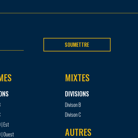
SOUMETTRE
MES
MIXTES
IONS
DIVISIONS
B
Divison B
C
Divison C
 | Est
AUTRES
 | Ouest