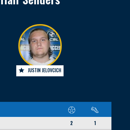
JUSTIN JELOVCICH
2
1