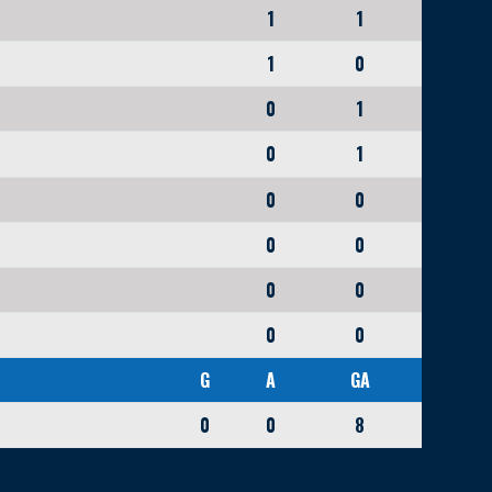
1
1
1
0
0
1
0
1
0
0
0
0
0
0
0
0
G
A
GA
0
0
8