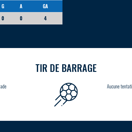
G
A
GA
0
0
4
TIR DE BARRAGE
lade
Aucune tentati