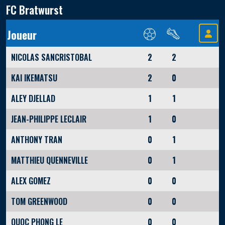
FC Bratwurst
Joueur
NICOLAS SANCRISTOBAL
2
2
KAI IKEMATSU
2
0
ALEY DJELLAD
1
1
JEAN-PHILIPPE LECLAIR
1
0
ANTHONY TRAN
0
1
MATTHIEU QUENNEVILLE
0
1
ALEX GOMEZ
0
0
TOM GREENWOOD
0
0
QUOC PHONG LE
0
0