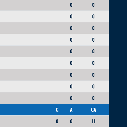
0
0
0
0
0
0
0
0
0
0
0
0
0
0
0
0
0
0
G
A
GA
0
0
11