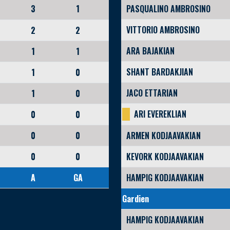
3
1
PASQUALINO AMBROSINO
VITTORIO AMBROSINO
2
2
ARA BAJAKIAN
1
1
SHANT BARDAKJIAN
1
0
JACO ETTARIAN
1
0
ARI EVEREKLIAN
0
0
0
0
ARMEN KODJAAVAKIAN
0
0
KEVORK KODJAAVAKIAN
A
GA
HAMPIG KODJAAVAKIAN
Gardien
HAMPIG KODJAAVAKIAN