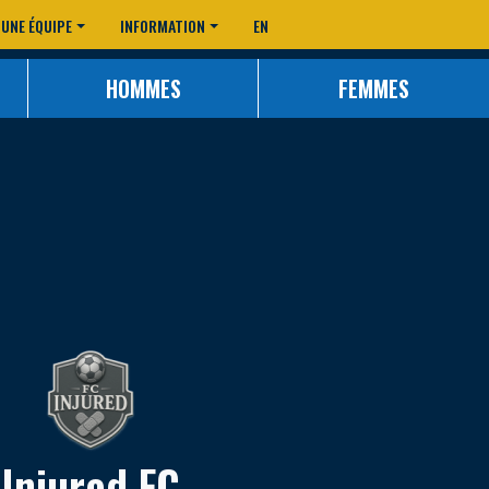
 UNE ÉQUIPE
INFORMATION
EN
HOMMES
FEMMES
Injured FC