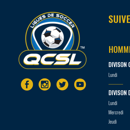
SUIVE
HOMM
DIVISON 
Lundi
DIVISON 
Lundi
Mercredi
Jeudi