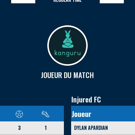
JOUEUR DU MATCH
Injured FC
Joueur
3
1
DYLAN APARDIAN