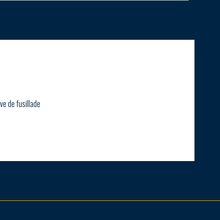
ve de fusillade