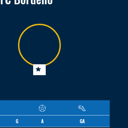
G
A
GA