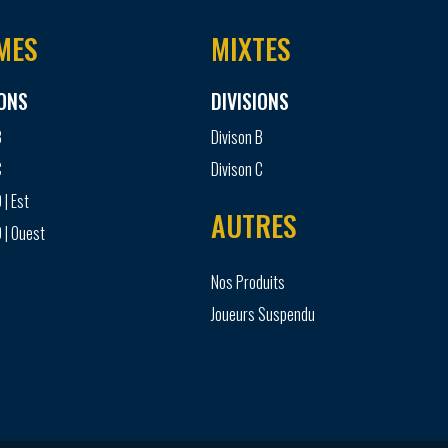
MES
MIXTES
IONS
DIVISIONS
B
Divison B
C
Divison C
 | Est
AUTRES
 | Ouest
Nos Produits
Joueurs Suspendu