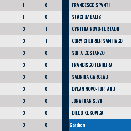
1
0
FRANCESCO SPANTI
1
0
STACI BABALIS
0
1
CYNTHIA NOVO-FURTADO
0
1
CORY CHERRIER SANTIAGO
0
0
SOFIA COSTANZO
0
0
FRANCISCO FERREIRA
0
0
SABRINA GARCEAU
0
0
DYLAN NOVO-FURTADO
0
0
JONATHAN SEVO
0
0
DIEGO KUKOVICA
0
0
Gardien