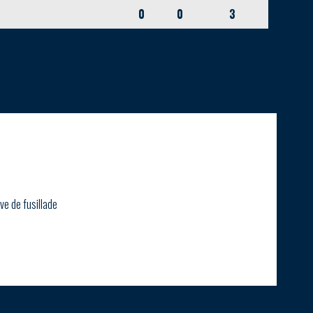
0
0
3
ve de fusillade