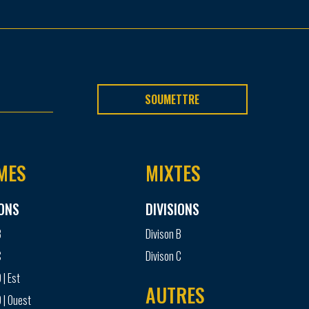
SOUMETTRE
MES
MIXTES
IONS
DIVISIONS
B
Divison B
C
Divison C
 | Est
AUTRES
 | Ouest