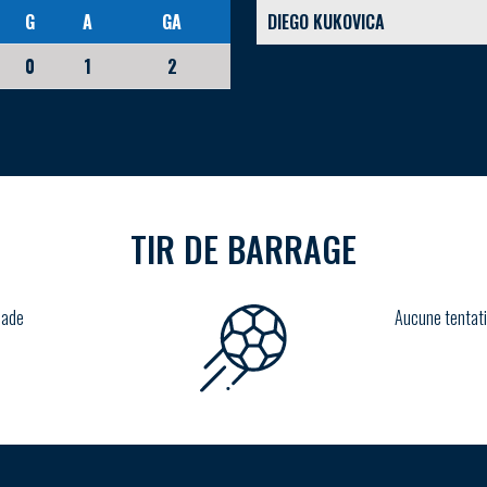
G
A
GA
DIEGO KUKOVICA
0
1
2
TIR DE BARRAGE
lade
Aucune tentati