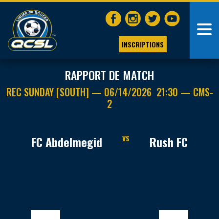
INSCRIPTIONS
RAPPORT DE MATCH
REC SUNDAY [SOUTH] — 06/14/2026 21:30 — CMS-
2
FC Abdelmegid
VS
Rush FC