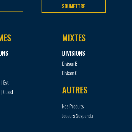
SOUMETTRE
MES
MIXTES
IONS
DIVISIONS
B
Divison B
C
Divison C
 | Est
AUTRES
 | Ouest
Nos Produits
Joueurs Suspendu