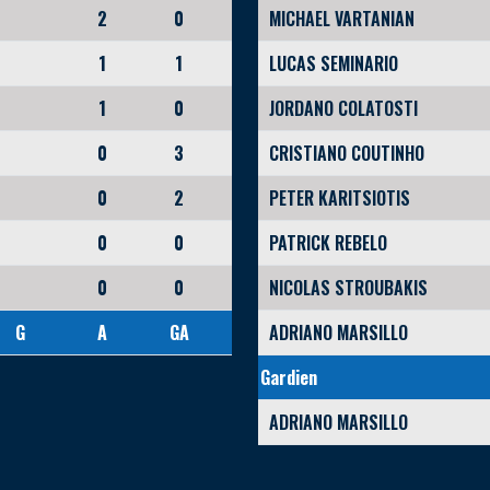
2
0
MICHAEL VARTANIAN
1
1
LUCAS SEMINARIO
1
0
JORDANO COLATOSTI
0
3
CRISTIANO COUTINHO
0
2
PETER KARITSIOTIS
0
0
PATRICK REBELO
0
0
NICOLAS STROUBAKIS
G
A
GA
ADRIANO MARSILLO
Gardien
ADRIANO MARSILLO