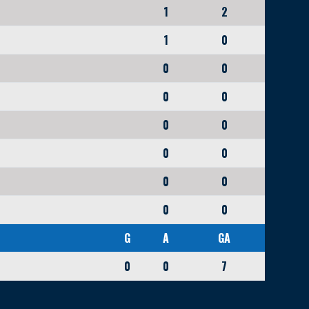
1
2
1
0
0
0
0
0
0
0
0
0
0
0
0
0
G
A
GA
0
0
7