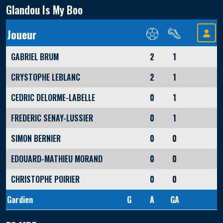
Glandou Is My Boo
Joueur
GABRIEL BRUM
2
1
CRYSTOPHE LEBLANC
2
1
CEDRIC DELORME-LABELLE
0
1
FREDERIC SENAY-LUSSIER
0
1
SIMON BERNIER
0
0
EDOUARD-MATHIEU MORAND
0
0
CHRISTOPHE POIRIER
0
0
Gardien
G
A
GA