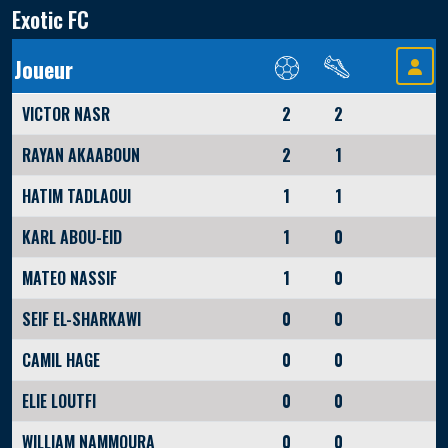
Exotic FC
Joueur
VICTOR NASR
2
2
RAYAN AKAABOUN
2
1
HATIM TADLAOUI
1
1
KARL ABOU-EID
1
0
MATEO NASSIF
1
0
SEIF EL-SHARKAWI
0
0
CAMIL HAGE
0
0
ELIE LOUTFI
0
0
WILLIAM NAMMOURA
0
0