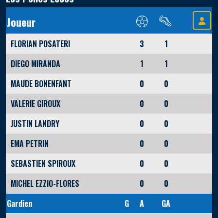
Joueur
FLORIAN POSATERI
3
1
DIEGO MIRANDA
1
1
MAUDE BONENFANT
0
0
VALERIE GIROUX
0
0
JUSTIN LANDRY
0
0
EMA PETRIN
0
0
SEBASTIEN SPIROUX
0
0
MICHEL EZZIO-FLORES
0
0
Gardien
G
A
GA