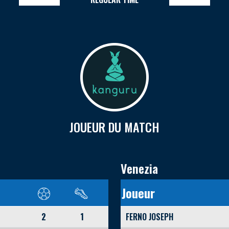
JOUEUR DU MATCH
Venezia
Joueur
2
1
FERNO JOSEPH