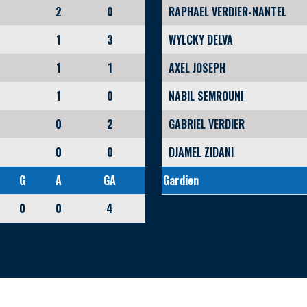
2
0
RAPHAEL VERDIER-NANTEL
1
3
WYLCKY DELVA
1
1
AXEL JOSEPH
1
0
NABIL SEMROUNI
0
2
GABRIEL VERDIER
0
0
DJAMEL ZIDANI
G
A
GA
Gardien
0
0
4