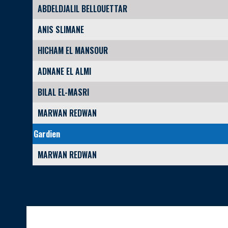
ABDELDJALIL BELLOUETTAR
ANIS SLIMANE
HICHAM EL MANSOUR
ADNANE EL ALMI
BILAL EL-MASRI
MARWAN REDWAN
Gardien
MARWAN REDWAN