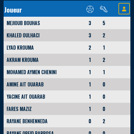
Joueur
MEJIOUB BOUHAS
3
5
KHALED OULHACI
3
2
LYAD KROUMA
2
1
AKRAM KROUMA
1
2
MOHAMED AYMEN CHENINI
1
1
AMINE AIT OUARAB
1
0
YACINE AIT OUARAB
1
0
FARES MAZIZ
1
0
RAYANE BENHENNEDA
0
2
RAYANE OBEID BARBOSA
0
0