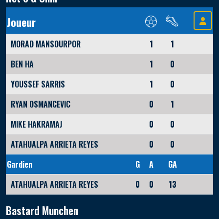
Joueur
MORAD MANSOURPOR
1
1
BEN HA
1
0
YOUSSEF SARRIS
1
0
RYAN OSMANCEVIC
0
1
MIKE HAKRAMAJ
0
0
ATAHUALPA ARRIETA REYES
0
0
Gardien
G
A
GA
ATAHUALPA ARRIETA REYES
0
0
13
Bastard Munchen