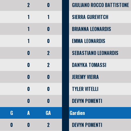
2
0
GIULIANO ROCCO BATTISTONE
1
1
SIERRA GUREVITCH
1
0
BRIANNA LEONARDIS
1
0
EMMA LEONARDIS
0
2
SEBASTIANO LEONARDIS
0
2
DANYKA TOMASSI
0
0
JEREMY VIEIRA
0
0
TYLER VITELLI
0
0
DEVYN POMENTI
G
A
GA
Gardien
0
0
2
DEVYN POMENTI