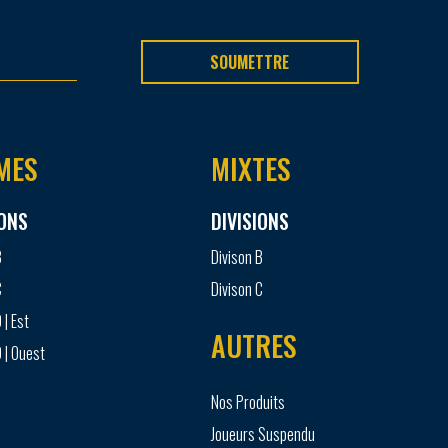
SOUMETTRE
MES
MIXTES
IONS
DIVISIONS
B
Divison B
C
Divison C
 | Est
AUTRES
 | Ouest
Nos Produits
Joueurs Suspendu