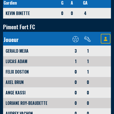
Gardien
G
A
GA
KEVIN BINETTE
0
0
4
Piment Fort FC
Joueur
GERALD MEJIA
3
1
LUCAS ADAM
1
1
FELIX DOSTON
0
1
AXEL BRUN
0
0
ANGE KASSI
0
0
LORIANE ROY-BEAUDETTE
0
0
AUDREY VACHON
0
0