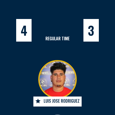
4
3
REGULAR TIME
LUIS JOSE RODRIGUEZ