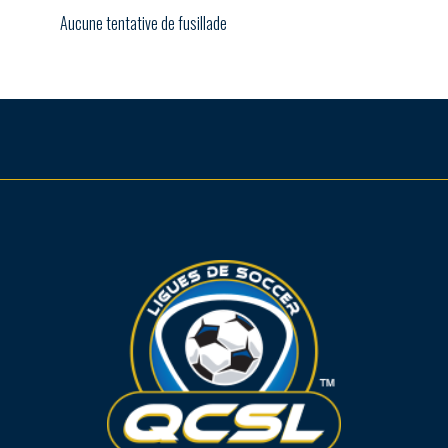
Aucune tentative de fusillade