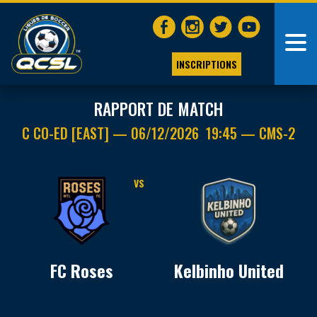
INSCRIPTIONS
RAPPORT DE MATCH
C CO-ED [EAST] — 06/12/2026 19:45 — CMS-2
VS
FC Roses
Kelbinho United