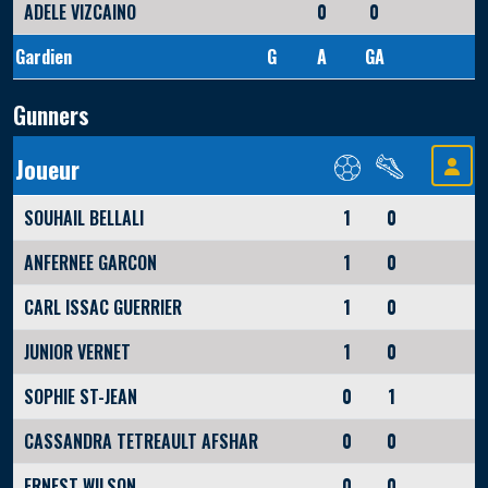
ADELE VIZCAINO
0
0
Gardien
G
A
GA
Gunners
Joueur
SOUHAIL BELLALI
1
0
ANFERNEE GARCON
1
0
CARL ISSAC GUERRIER
1
0
JUNIOR VERNET
1
0
SOPHIE ST-JEAN
0
1
CASSANDRA TETREAULT AFSHAR
0
0
ERNEST WILSON
0
0