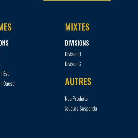
MES
MIXTES
IONS
DIVISIONS
B
Divison B
C
Divison C
 | Est
AUTRES
 | Ouest
Nos Produits
Joueurs Suspendu