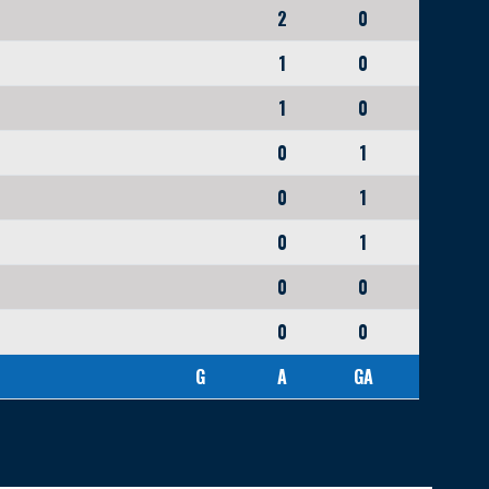
2
0
1
0
1
0
0
1
0
1
0
1
0
0
0
0
G
A
GA