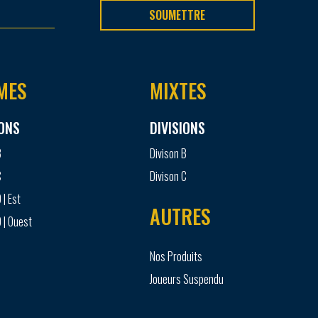
SOUMETTRE
MES
MIXTES
IONS
DIVISIONS
B
Divison B
C
Divison C
 | Est
AUTRES
 | Ouest
Nos Produits
Joueurs Suspendu