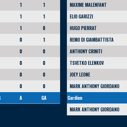
1
1
MAXIME MALENFANT
1
1
ELIO GARIZZI
1
0
HUGO PIERRAT
0
1
REMO DI GIAMBATTISTA
0
0
ANTHONY CRINITI
0
0
TSVETKO ELENKOV
0
0
JOEY LEONE
0
0
MARK ANTHONY GIORDANO
G
A
GA
Gardien
MARK ANTHONY GIORDANO