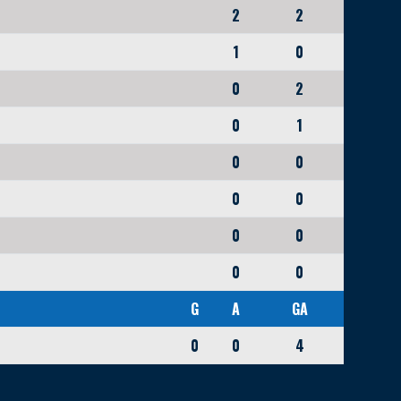
2
2
1
0
0
2
0
1
0
0
0
0
0
0
0
0
G
A
GA
0
0
4