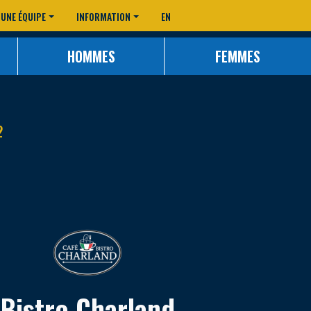
 UNE ÉQUIPE
INFORMATION
EN
HOMMES
FEMMES
2
Bistro Charland