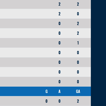
2
2
2
0
0
2
0
2
0
1
0
0
0
0
0
0
0
0
G
A
GA
0
0
2