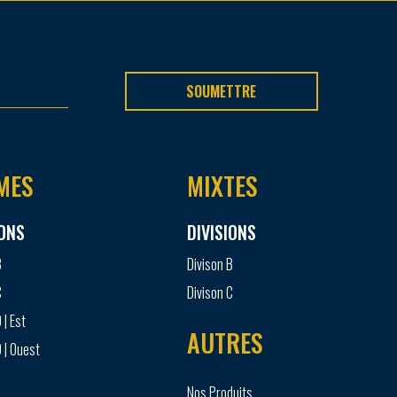
SOUMETTRE
MES
MIXTES
IONS
DIVISIONS
B
Divison B
C
Divison C
 | Est
AUTRES
 | Ouest
Nos Produits