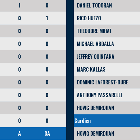
1
0
DANIEL TODORAN
0
1
RICO HUEZO
0
0
THEODORE MIHAI
0
0
MICHAEL ABDALLA
0
0
JEFFREY QUINTANA
0
0
MARC KALLAS
0
0
DOMINIC LAFOREST-DUBE
0
0
ANTHONY PASSARELLI
0
0
HOVIG DEMIRDJIAN
0
0
Gardien
A
GA
HOVIG DEMIRDJIAN