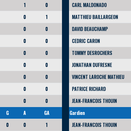
1
0
CARL MALDONADO
0
1
MATTHIEU BAILLARGEON
0
0
DAVID BEAUCHAMP
0
0
CEDRIC CARON
0
0
TOMMY DESROCHERS
0
0
JONATHAN DUFRESNE
0
0
VINCENT LAROCHE MATHIEU
0
0
PATRICE RICHARD
0
0
JEAN-FRANCOIS THOUIN
G
A
GA
Gardien
0
0
1
JEAN-FRANCOIS THOUIN