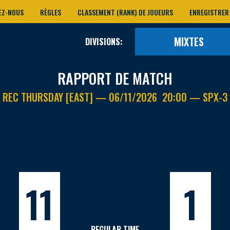
EZ-NOUS
RÈGLES
CLASSEMENT (RANK) DE JOUEURS
ENREGISTRER
MIXTES
DIVISIONS:
RAPPORT DE MATCH
REC THURSDAY [EAST] — 06/11/2026 20:00 — SPX-3
11
1
REGULAR TIME