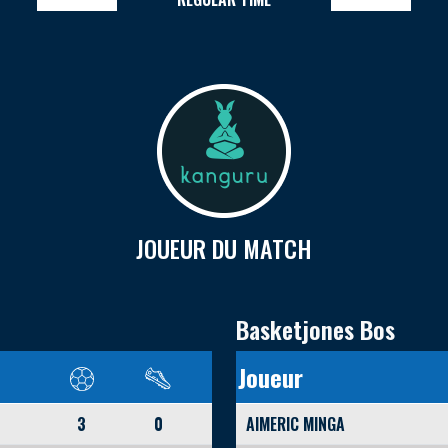
JOUEUR DU MATCH
Basketjones Bos
Joueur
3
0
AIMERIC MINGA