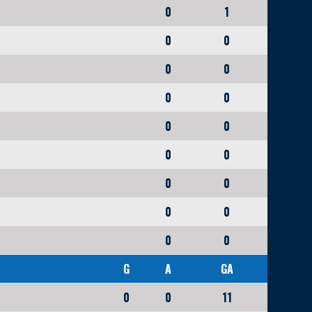
0
1
0
0
0
0
0
0
0
0
0
0
0
0
0
0
0
0
G
A
GA
0
0
11