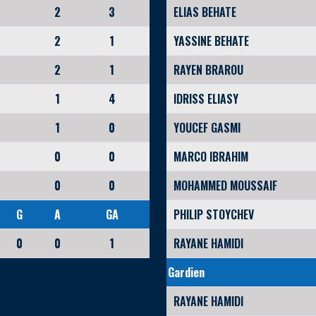
2
3
ELIAS BEHATE
2
1
YASSINE BEHATE
2
1
RAYEN BRAROU
1
4
IDRISS ELIASY
1
0
YOUCEF GASMI
0
0
MARCO IBRAHIM
0
0
MOHAMMED MOUSSAIF
G
A
GA
PHILIP STOYCHEV
0
0
1
RAYANE HAMIDI
Gardien
RAYANE HAMIDI