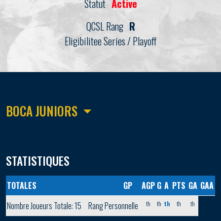
Statut
Active
QCSL Rang
R
Eligibilitee Series / Playoff
BOCA JUNIORS
STATISTIQUES
TOTALES
GP
AGP
G
A
PTS
GA
GAA
th
th
th
th
th
Nombre Joueurs Totale: 15
Rang Personnelle