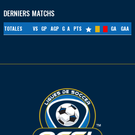
DERNIERS MATCHS
TOTALES
VS
GP
AGP
G
A
PTS
GA
GAA