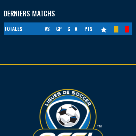
DERNIERS MATCHS
TOTALES
VS
GP
G
A
PTS