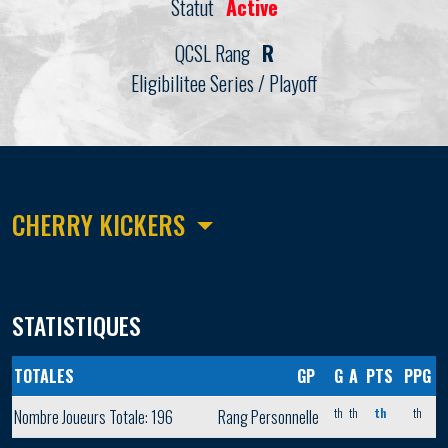
Statut
Active
QCSL Rang
R
Eligibilitee Series / Playoff
CHERRY KICKERS
STATISTIQUES
TOTALES
GP
G
A
PTS
PPG
th
th
th
th
Nombre Joueurs Totale: 196
Rang Personnelle