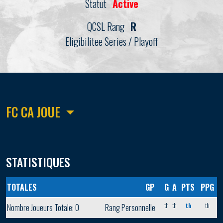
Statut
Active
QCSL Rang
R
Eligibilitee Series / Playoff
FC CA JOUE
STATISTIQUES
TOTALES
GP
G
A
PTS
PPG
th
th
th
th
Nombre Joueurs Totale: 0
Rang Personnelle