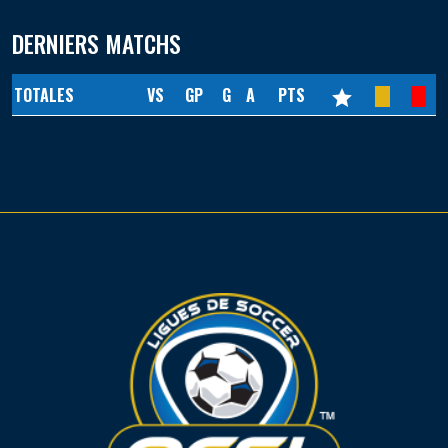
DERNIERS MATCHS
TOTALES
VS
GP
G
A
PTS