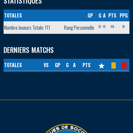
STATISTIQUES
TOTALES
GP
G
A
PTS
PPG
th
th
th
th
Nombre Joueurs Totale: 111
Rang Personnelle
DERNIERS MATCHS
TOTALES
VS
GP
G
A
PTS