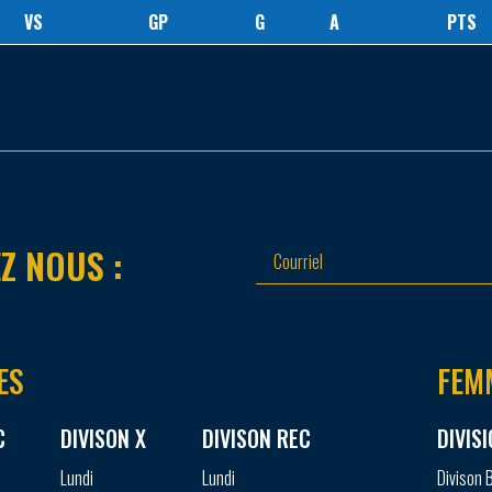
VS
GP
G
A
PTS
Z NOUS :
ES
FEM
C
DIVISON X
DIVISON REC
DIVIS
Lundi
Lundi
Divison 