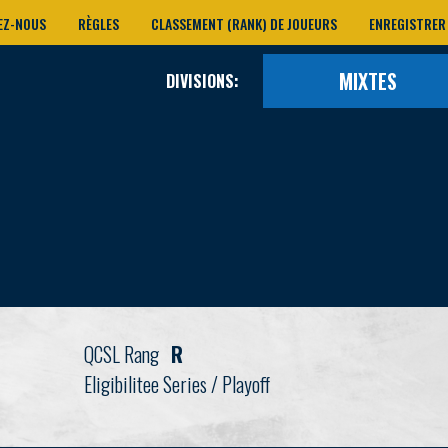
EZ-NOUS
RÈGLES
CLASSEMENT (RANK) DE JOUEURS
ENREGISTRER
MIXTES
DIVISIONS:
QCSL Rang
R
Eligibilitee Series / Playoff