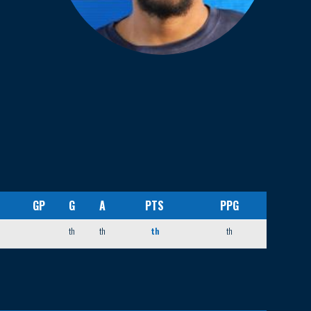
GP
G
A
PTS
PPG
th
th
th
th