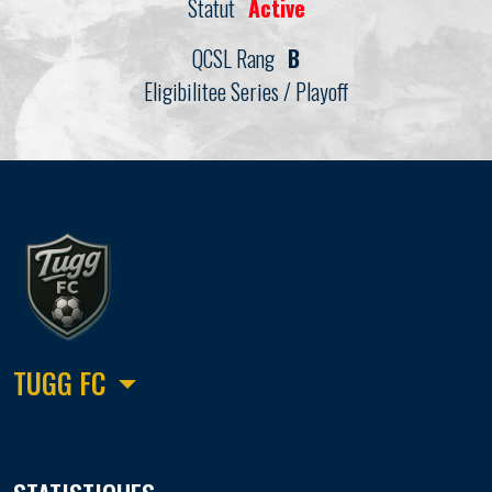
Statut
Active
QCSL Rang
B
Eligibilitee Series / Playoff
TUGG FC