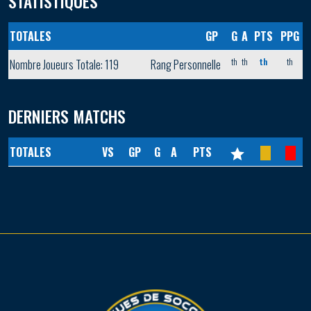
STATISTIQUES
TOTALES
GP
G
A
PTS
PPG
th
th
th
th
Nombre Joueurs Totale: 119
Rang Personnelle
DERNIERS MATCHS
TOTALES
VS
GP
G
A
PTS