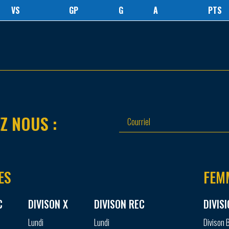
VS
GP
G
A
PTS
Z NOUS :
ES
FEM
C
DIVISON X
DIVISON REC
DIVIS
Lundi
Lundi
Divison 