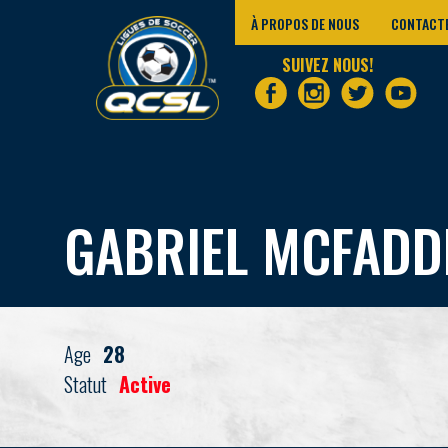
À PROPOS DE NOUS
CONTACT
SUIVEZ NOUS!
GABRIEL MCFADD
Age
28
Statut
Active