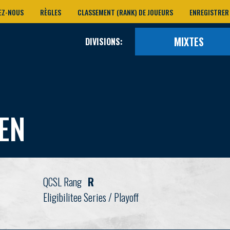
EZ-NOUS
RÈGLES
CLASSEMENT (RANK) DE JOUEURS
ENREGISTRER
MIXTES
DIVISIONS:
EN
QCSL Rang
R
Eligibilitee Series / Playoff