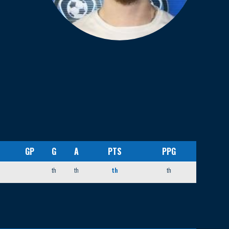
GP
G
A
PTS
PPG
th
th
th
th