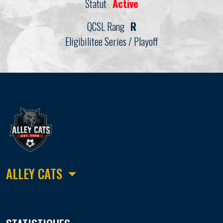
Statut
Active
QCSL Rang
R
Eligibilitee Series / Playoff
ALLEY CATS