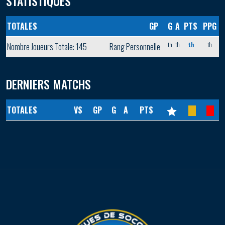
STATISTIQUES
TOTALES
GP
G
A
PTS
PPG
th
th
th
th
Nombre Joueurs Totale: 145
Rang Personnelle
DERNIERS MATCHS
TOTALES
VS
GP
G
A
PTS