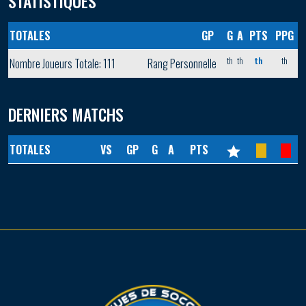
STATISTIQUES
TOTALES
GP
G
A
PTS
PPG
th
th
th
th
Nombre Joueurs Totale: 111
Rang Personnelle
DERNIERS MATCHS
TOTALES
VS
GP
G
A
PTS