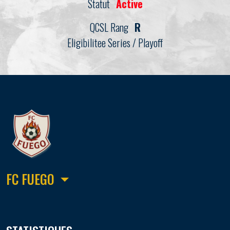
Statut
Active
QCSL Rang
R
Eligibilitee Series / Playoff
FC FUEGO