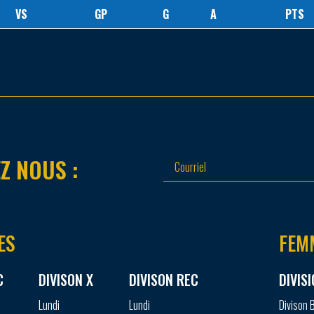
VS
GP
G
A
PTS
Z NOUS :
ES
FEM
C
DIVISON X
DIVISON REC
DIVIS
Lundi
Lundi
Divison 