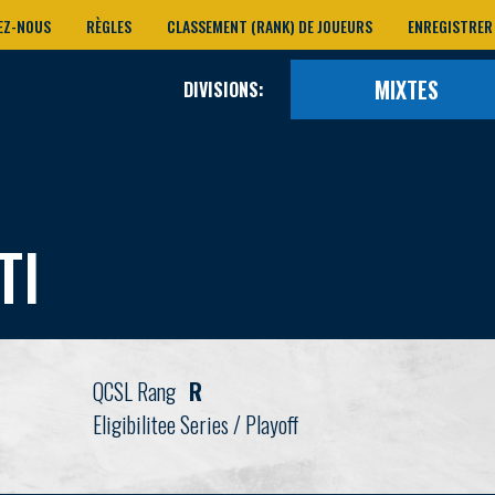
EZ-NOUS
RÈGLES
CLASSEMENT (RANK) DE JOUEURS
ENREGISTRER
MIXTES
DIVISIONS:
TI
QCSL Rang
R
Eligibilitee Series / Playoff