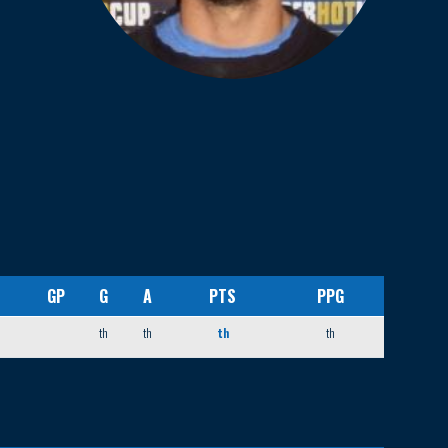
GP
G
A
PTS
PPG
th
th
th
th