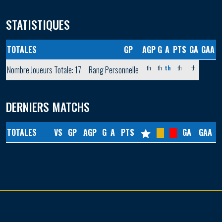
STATISTIQUES
TOTALES
GP
AGP
G
A
PTS
GA
GAA
th
th
th
th
th
Nombre Joueurs Totale: 17
Rang Personnelle
DERNIERS MATCHS
TOTALES
VS
GP
AGP
G
A
PTS
GA
GAA