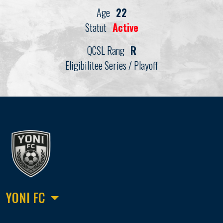
Age
22
Statut
Active
QCSL Rang
R
Eligibilitee Series / Playoff
YONI FC