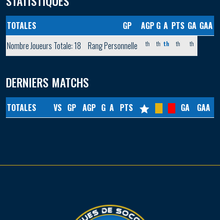
STATISTIQUES
TOTALES
GP
AGP
G
A
PTS
GA
GAA
th
th
th
th
th
Nombre Joueurs Totale: 18
Rang Personnelle
DERNIERS MATCHS
TOTALES
VS
GP
AGP
G
A
PTS
GA
GAA