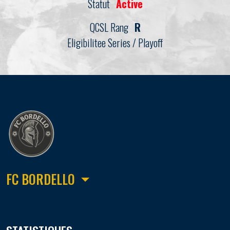
Statut
Active
QCSL Rang
R
Eligibilitee Series / Playoff
FC BORDELLO